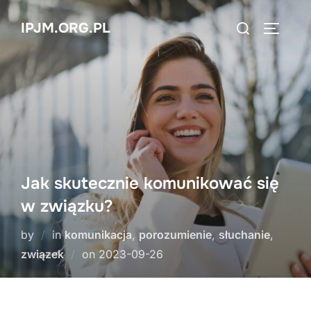
Skip
Search
IPJM.ORG.PL
to
TOGGLE
for:
content
Jak skutecznie komunikować się
w związku?
by
in
komunikacja
,
porozumienie
,
słuchanie
,
Posted
związek
on
2023-09-26
on