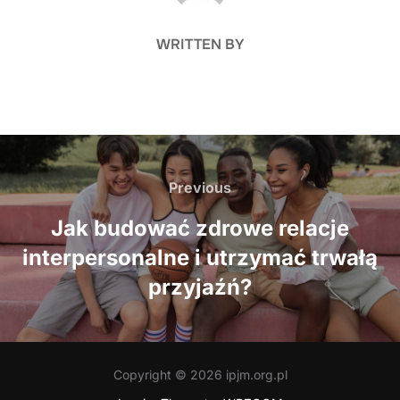
WRITTEN BY
Nawigacja
wpisu
Previous
Previous
Jak budować zdrowe relacje
interpersonalne i utrzymać trwałą
przyjaźń?
Copyright © 2026 ipjm.org.pl