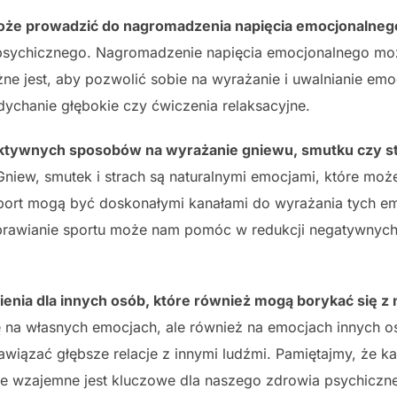
może prowadzić do nagromadzenia napięcia emocjonalneg
 psychicznego. Nagromadzenie napięcia emocjonalnego m
e jest, aby pozwolić sobie na wyrażanie i uwalnianie emo
ychanie głębokie czy ćwiczenia relaksacyjne.
ktywnych sposobów na wyrażanie gniewu, smutku czy stra
niew, smutek i strach są naturalnymi emocjami, które m
sport mogą być doskonałymi kanałami do wyrażania tych e
 uprawianie sportu może nam pomóc w redukcji negatywnych
ienia dla innych osób, które również mogą borykać się 
się na własnych emocjach, ale również na emocjach innych o
iązać głębsze relacje z innymi ludźmi. Pamiętajmy, że k
e wzajemne jest kluczowe dla naszego zdrowia psychiczn