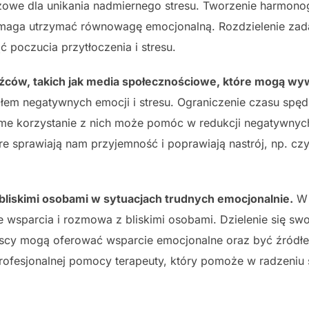
czowe dla unikania nadmiernego stresu. Tworzenie harmo
omaga utrzymać równowagę emocjonalną. Rozdzielenie zadań
 poczucia przytłoczenia i stresu.
ców, takich jak media społecznościowe, które mogą wywo
em negatywnych emocji i stresu. Ograniczenie czasu spęd
e korzystanie z nich może pomóc w redukcji negatywnyc
re sprawiają nam przyjemność i poprawiają nastrój, np. czy
bliskimi osobami w sytuacjach trudnych emocjonalnie.
W 
e wsparcia i rozmowa z bliskimi osobami. Dzielenie się s
liscy mogą oferować wsparcie emocjonalne oraz być źródł
profesjonalnej pomocy terapeuty, który pomoże w radzeniu