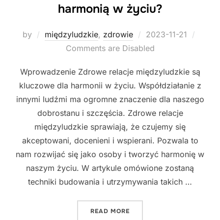
harmonią w życiu?
Posted
by
międzyludzkie
,
zdrowie
2023-11-21
on
Comments are Disabled
Wprowadzenie Zdrowe relacje międzyludzkie są
kluczowe dla harmonii w życiu. Współdziałanie z
innymi ludźmi ma ogromne znaczenie dla naszego
dobrostanu i szczęścia. Zdrowe relacje
międzyludzkie sprawiają, że czujemy się
akceptowani, docenieni i wspierani. Pozwala to
nam rozwijać się jako osoby i tworzyć harmonię w
naszym życiu. W artykule omówione zostaną
techniki budowania i utrzymywania takich …
"JAK BUDOWAĆ ZDROWE RE
READ MORE