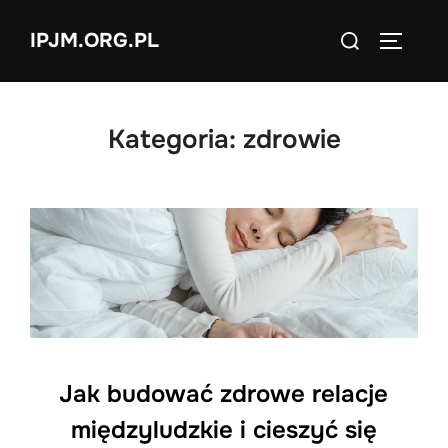
Skip
Search
IPJM.ORG.PL
to
TOGGLE
for:
content
Kategoria:
zdrowie
Jak budować zdrowe relacje
międzyludzkie i cieszyć się