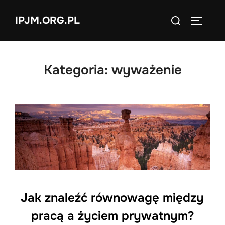
Skip
Search
IPJM.ORG.PL
to
TOGGLE
for:
content
Kategoria:
wyważenie
Jak znaleźć równowagę między
pracą a życiem prywatnym?