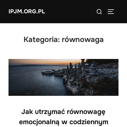
Skip
Search
IPJM.ORG.PL
to
TOGGLE
for:
content
Kategoria:
równowaga
Jak utrzymać równowagę
emocjonalną w codziennym