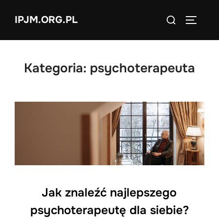
Skip
Search
IPJM.ORG.PL
to
TOGGLE
for:
content
Kategoria:
psychoterapeuta
Jak znaleźć najlepszego
psychoterapeutę dla siebie?