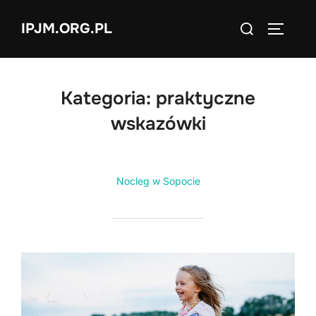
Skip
Search
IPJM.ORG.PL
to
TOGGLE
for:
content
Kategoria:
praktyczne
wskazówki
Nocleg w Sopocie